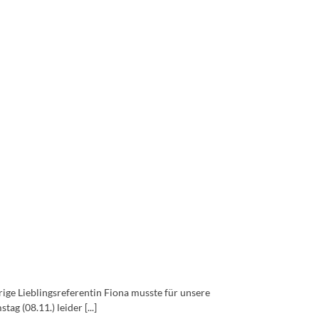
rige Lieblingsreferentin Fiona musste für unsere
 (08.11.) leider [...]