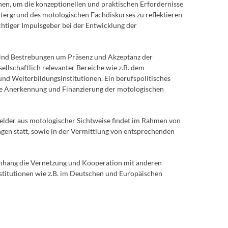
n, um die konzeptionellen und praktischen Erfordernisse
tergrund des motologischen Fachdiskurses zu reflektieren
chtiger Impulsgeber bei der Entwicklung der
ind Bestrebungen um Präsenz und Akzeptanz der
llschaftlich relevanter Bereiche wie z.B. dem
nd Weiterbildungsinstitutionen. Ein berufspolitisches
iche Anerkennung und Finanzierung der motologischen
felder aus motologischer Sichtweise findet im Rahmen von
n statt, sowie in der Vermittlung von entsprechenden
enhang die Vernetzung und Kooperation mit anderen
titutionen wie z.B. im Deutschen und Europäischen