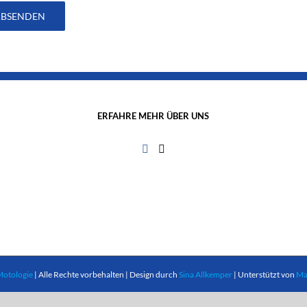
ERFAHRE MEHR ÜBER UNS
Motologie
| Alle Rechte vorbehalten | Design durch
Sina Allkemper
| Unterstützt von
Ma