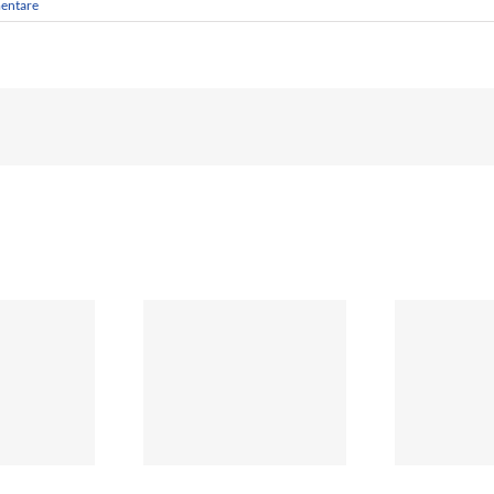
entare
JHV 2025
JHV 2024