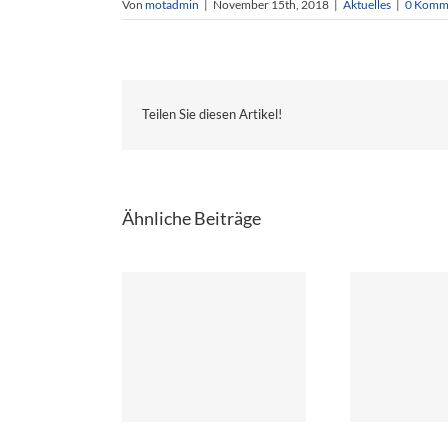
Von
motadmin
|
November 15th, 2018
|
Aktuelles
|
0 Komm
Teilen Sie diesen Artikel!
Ähnliche Beiträge
Aktualisierung JHV
26 – Fortbildung
2025