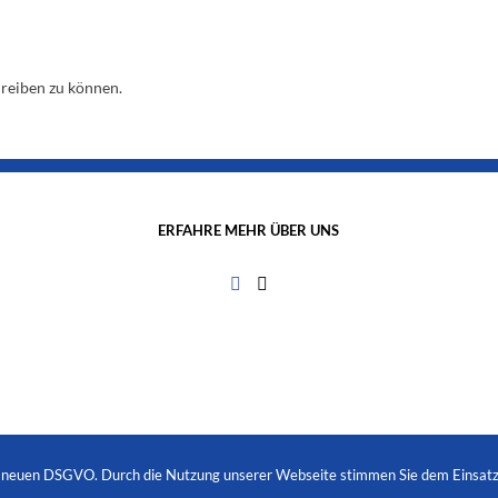
reiben zu können.
ERFAHRE MEHR ÜBER UNS
r neuen DSGVO. Durch die Nutzung unserer Webseite stimmen Sie dem Einsatz 
Motologie
| Alle Rechte vorbehalten | Design durch
Sina Allkemper
| Unterstützt von
Ma