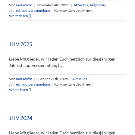
Von
motadmin
|
November 4th, 2025
|
Aktuelles
,
Allgemein
,
für
Jahreshauptversammlung
|
Kommentare deaktiviert
Aktualisierung
Weiterlesen
JHV
2025
JHV 2025
Liebe Mitglieder, wir laden Euch herzlich zur diesjährigen
Jahreshauptversammlung [...]
Von
motadmin
|
Oktober 27th, 2025
|
Aktuelles
,
für
Jahreshauptversammlung
|
Kommentare deaktiviert
JHV
Weiterlesen
2025
JHV 2024
Liebe Mitglieder, wir laden Euch herzlich zur diesjährigen