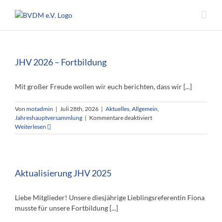
Zum
Inhalt
springen
JHV 2026 – Fortbildung
Mit großer Freude wollen wir euch berichten, dass wir [...]
Von
motadmin
|
Juli 28th, 2026
|
Aktuelles
,
Allgemein
,
für
Jahreshauptversammlung
|
Kommentare deaktiviert
JHV
Weiterlesen
2026
–
Fortbildung
Aktualisierung JHV 2025
Liebe Mitglieder! Unsere diesjährige Lieblingsreferentin Fiona
musste für unsere Fortbildung [...]