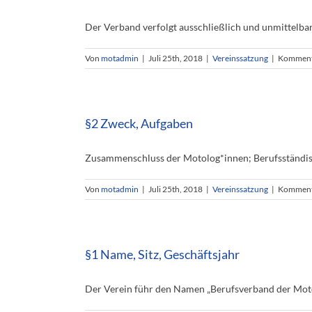
Der Verband verfolgt ausschließlich und unmittelbar
Von
motadmin
|
Juli 25th, 2018
|
Vereinssatzung
|
Kommenta
§2 Zweck, Aufgaben
Zusammenschluss der Motolog*innen; Berufsständisch
Von
motadmin
|
Juli 25th, 2018
|
Vereinssatzung
|
Kommenta
§1 Name, Sitz, Geschäftsjahr
Der Verein führ den Namen „Berufsverband der Motologi