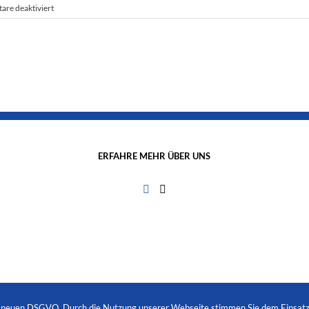
für
re deaktiviert
§1
Name,
Sitz,
Geschäftsjahr
ERFAHRE MEHR ÜBER UNS
r neuen DSGVO. Durch die Nutzung unserer Webseite stimmen Sie dem Einsatz 