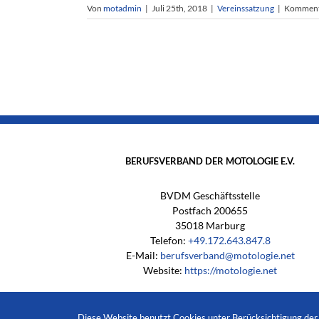
Von
motadmin
|
Juli 25th, 2018
|
Vereinssatzung
|
Kommenta
BERUFSVERBAND DER MOTOLOGIE E.V.
BVDM Geschäftsstelle
Postfach 200655
35018 Marburg
Telefon:
+49.172.643.847.8
E-Mail:
berufsverband@motologie.net
Website:
https://motologie.net
Diese Website benutzt Cookies unter Berücksichtigung de