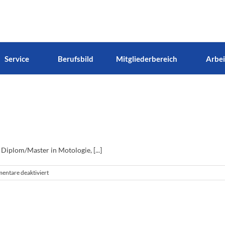
Service
Berufsbild
Mitgliederbereich
Arbei
iplom/Master in Motologie, [...]
für
ntare deaktiviert
§4
Erwerb
der
Mitgliedschaft