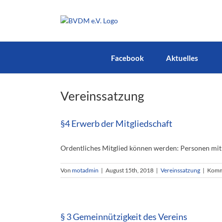
Zum
Inhalt
springen
Facebook
Aktuelles
Vereinssatzung
§4 Erwerb der Mitgliedschaft
Ordentliches Mitglied können werden: Personen mit D
Von
motadmin
|
August 15th, 2018
|
Vereinssatzung
|
Komme
§ 3 Gemeinnützigkeit des Vereins