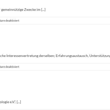
 gemeinnützige Zwecke im [...]
für
re deaktiviert
§
3
Gemeinnützigkeit
des
Vereins
e Interessenvertretung derselben; Erfahrungsaustausch, Unterstützung 
für
re deaktiviert
§2
Zweck,
Aufgaben
e e.V.“. [...]