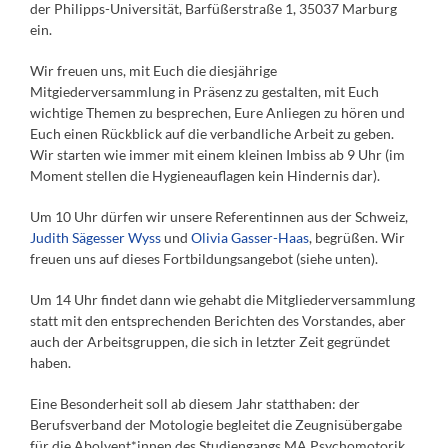
der Philipps-Universität, Barfüßerstraße 1, 35037 Marburg
ein
.
Wir freuen uns, mit Euch die diesjährige
Mitgiederversammlung in Präsenz zu g
estalten, mit Euch
wichtige Themen zu besprechen, Eure Anliegen zu hören und
Euch einen Rückblick auf die verbandliche Arbeit zu geben.
Wir starten wie immer mit einem kleinen Imbiss ab 9 Uhr (im
Moment stellen die Hygieneauflagen kein Hindernis dar).
Um 10 Uhr dürfen wir unsere Referentinnen aus der Schweiz,
Judith Sägesser Wyss
und
Olivia Gasser-Haas
, begrüßen. Wir
freuen uns auf dieses Fortbildungsangebot (siehe unten).
Um 14 Uhr findet dann wie gehabt die Mitgliederversammlung
statt mit den entsprechenden Berichten des Vorstandes, aber
auch der Arbeitsgruppen, die sich in letzter Zeit gegründet
haben.
Eine Besonderheit soll ab diesem Jahr statthaben: der
Berufsverband der Motologie begleitet die Zeugnisübergabe
für die Abolvent*innen des Studiengangs MA Psychomotorik