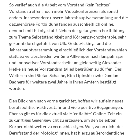
So verlief auch die Arbeit vom Vorstand (kein “echtes”
Vorstandstreffen, noch mehr Videokonferenzen als sonst)
anders. Insbesondere unsere Jahreshauptversammlung und die
dazugehörige Fortbildung fanden ausschließlich online,
dennoch mit Erfolg, statt! Neben der gelungenen Fortbildung
zum Thema Selbstständigkeit und Körperpsychotherapie, sehr
gekonnt durchgeführt von Ulla Gödde-Icking, fand die
Jahreshauptversammlung einschließlich der Vorstandswahlen
statt. So verabschieden wir Sina Allkemper nach langjähriger
und innovativer Vorstandsarbeit, um gleichzeitig Alexander
Hetke als neues Vorstandsmitglied begrüßen zu dürfen. Des
Weiteren sind Stefan Schache, Kim Lipinski sowie Damian
Badners für weitere zwei Jahre in ihren Ämtern bestätigt
worden.
Den Blick nun nach vorne gerichtet, hoffen wir auf ein neues
berufspolitisch-aktives Jahr und viele positive Begegnungen
.
Ebenso gilt es für die aktuell viele “entleibte” Online-Zeit ein
zukünftiges Gegengewicht zu erzeugen, um den beleibten
Körper nicht weiter zu vernachlässigen. Wer, wenn nicht der
Berufsstand der Motolog*innen, hat hierzu außerordentliche